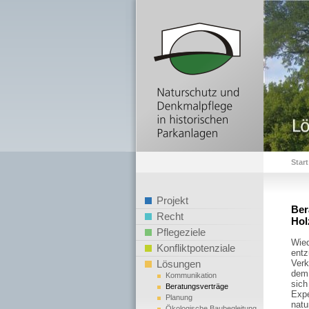
Start
Projekt
Ber
Recht
Hol
Pflegeziele
Wied
Konfliktpotenziale
entz
Lösungen
Verk
dem 
Kommunikation
sich
Beratungsverträge
Expe
Planung
natu
Ökologische Baubegleitung