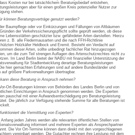
 dass Kosten nur bei tatsächlichem Beratungsbedarf entstehen,
tungsleistungen aber für einen großen Kreis potenzieller Nutzer zur
ügung stehen.
r können Beratungsverträge genutzt werden?
der Baumpflege oder vor Einkürzungen und Fällungen von Altbäumen
Gründen der Verkehrssicherungspflicht sollte geprüft werden, ob diese
e Lebensstätten geschützter bzw. gefährdeter Arten darstellen. Hierzu
ren z. B. alle Fledermausarten und die nach FFH-Richtlinie
hützten Holzkäfer Heldbock und Eremit. Besteht ein Verdacht auf
ommen dieser Arten, sollte unbedingt fachlicher Rat hinzugezogen
en, um die zum Teil strengen Auflagen des Artenschutzrechtes nicht zu
etzen. Im Land Berlin bietet der NABU mit finanzieller Unterstützung der
tsverwaltung für Stadtentwicklung derartige Beratungsleistungen
Die hier gemachten Erfahrungen sind auf andere Bundesländer und
 auf größere Parkverwaltungen übertragbar.
kann diese Beratung in Anspruch nehmen?
Vor-Ort-Beratungen können von Behörden des Landes Berlin und von
ntlichen Einrichtungen in Anspruch genommen werden. Die Experten
en pauschal mit einer Aufwandsentschädigung pro Beratungsleistung
ütet. Die jährlich zur Verfügung stehende Summe für alle Beratungen ist
ckelt.
funktioniert die Vermittlung von Experten?
Anfang jeden Jahres werden alle relevanten öffentlichen Stellen von
Senatsverwaltung informiert und mehrere Experten als Ansprechpartner
nnt. Die Vor Ort-Termine können dann direkt mit den vorgeschlagenen
chtern vereinbart werden. Die Gutachter rechnen ihre Leistung mit dem