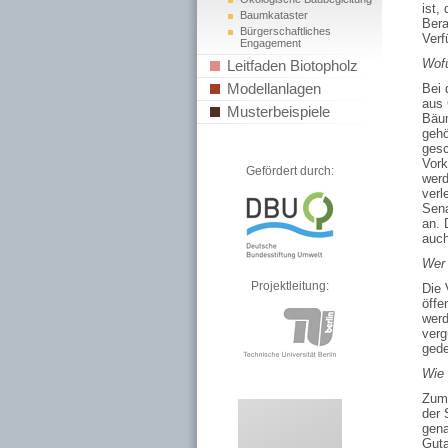
ist,
Baumkataster
Bera
Bürgerschaftliches
Verf
Engagement
Wofü
Leitfaden Biotopholz
Modellanlagen
Bei 
aus 
Musterbeispiele
Bäum
gehö
gesc
Vork
Gefördert durch:
werd
verl
Sena
an. 
auch
Wer 
Projektleitung:
Die 
öffe
werd
verg
gede
Wie 
Zum 
der 
gena
Guta