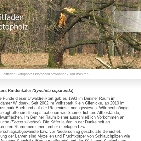
:
Leitfaden Biotopholz
\
Biotopholzbewohner
\
Holzinsekten
ters Rindenkäfer
(Synchita separanda
)
e Funde dieser Urwaldreliktart gab es 1993 im Berliner Raum im
damer Wildpark. Seit 2002 im Volkspark Klein Glienicke, ab 2010 im
osspark Buch und auf der Pfaueninsel nachgewiesen. Wärmeabhängig:
rzugt offenere Biotopsituationen wie Säume, lichtere Altbestände,
wurfflächen. Im Berliner Raum bisher ausschließlich Vorkommen an
buche
(Fagus silvatica
). Die Käfer laufen in der Dunkelheit an
keneren Stammbereichen umher (Leelagen bzw.
erschlagsabgewandte bzw. vor Niederschlag geschützte Bereiche).
ung der Larven sind Myzelien und Fruchtkörper von Schlauchpilzen wie
Maulbeer-Kugelpilz
(Bertia moriformis)
und der Südlichen Kohlenbeere