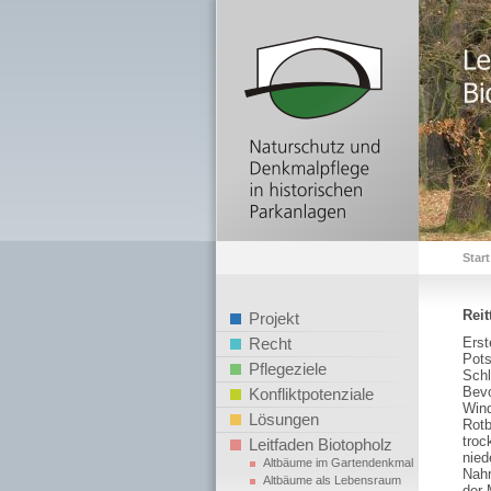
Start
Reit
Projekt
Recht
Erst
Pots
Pflegeziele
Schl
Bevo
Konfliktpotenziale
Wind
Lösungen
Rot
troc
Leitfaden Biotopholz
nied
Altbäume im Gartendenkmal
Nahr
Altbäume als Lebensraum
der 