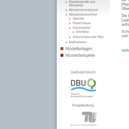
Baumkontrolle und
(Hyp
Biotopholz
Über
Biotopholzstrukturen
Biotopholzbewohner
Die 
Spechte
Lau
Fledermäuse
aufr
Holzinsekten
Sch
Artenliste
und 
Holzzersetzende Pilze
Maßnahmen
Modellanlagen
weit
Musterbeispiele
Gefördert durch:
Projektleitung: