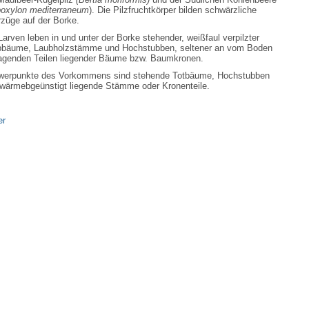
oxylon mediterraneum
). Die Pilzfruchtkörper bilden schwärzliche
züge auf der Borke.
Larven leben in und unter der Borke stehender, weißfaul verpilzter
bbäume, Laubholzstämme und Hochstubben, seltener an vom Boden
agenden Teilen liegender Bäume bzw. Baumkronen.
werpunkte des Vorkommens sind stehende Totbäume, Hochstubben
wärmebgeünstigt liegende Stämme oder Kronenteile.
er