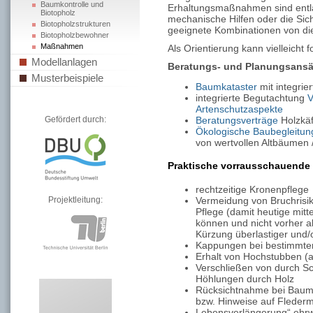
Baumkontrolle und
Erhaltungsmaßnahmen sind ent
Biotopholz
mechanische Hilfen oder die Si
Biotopholzstrukturen
geeignete Kombinationen von d
Biotopholzbewohner
Maßnahmen
Als Orientierung kann vielleicht
Modellanlagen
Beratungs- und Planungsansä
Musterbeispiele
Baumkataster
mit integrie
integrierte Begutachtung
V
Artenschutzaspekte
Gefördert durch:
Beratungsverträge
Holzkäf
Ökologische Baubegleitun
von wertvollen Altbäumen /
Praktische vorrausschauende
rechtzeitige Kronenpflege
Vermeidung von Bruchris
Projektleitung:
Pflege (damit heutige mit
können und nicht vorher a
Kürzung überlastiger und/o
Kappungen bei bestimmten
Erhalt von Hochstubben (a
Verschließen von durch S
Höhlungen durch Holz
Rücksichtnahme bei Baump
bzw. Hinweise auf Fleder
Lebensverlängerung“ ehrw