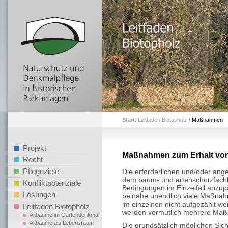
Start
:
Leitfaden Biotopholz
\
Maßnahmen
Projekt
Maßnahmen zum Erhalt von
Recht
Pflegeziele
Die erforderlichen und/oder a
dem baum- und artenschutzfachl
Konfliktpotenziale
Bedingungen im Einzelfall anzup
Lösungen
beinahe unendlich viele Maßnahm
im einzelnen nicht aufgezählt w
Leitfaden Biotopholz
werden vermutlich mehrere Maß
Altbäume im Gartendenkmal
Altbäume als Lebensraum
Die grundsätzlich möglichen Sic