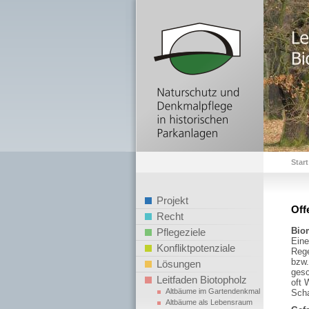
Start
Projekt
Off
Recht
Bio
Pflegeziele
Eine
Konfliktpotenziale
Rege
bzw.
Lösungen
gesc
Leitfaden Biotopholz
oft 
Altbäume im Gartendenkmal
Scha
Altbäume als Lebensraum