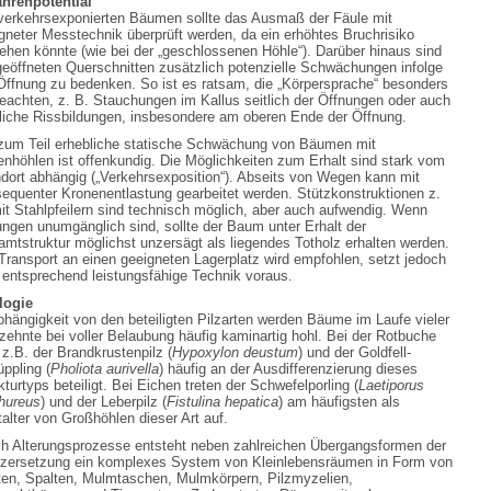
hrenpotential
verkehrsexponierten Bäumen sollte das Ausmaß der Fäule mit
gneter Messtechnik überprüft werden, da ein erhöhtes Bruchrisiko
ehen könnte (wie bei der „geschlossenen Höhle“). Darüber hinaus sind
geöffneten Querschnitten zusätzlich potenzielle Schwächungen infolge
Öffnung zu bedenken. So ist es ratsam, die „Körpersprache“ besonders
eachten, z. B. Stauchungen im Kallus seitlich der Öffnungen oder auch
iche Rissbildungen, insbesondere am oberen Ende der Öffnung.
zum Teil erhebliche statische Schwächung von Bäumen mit
nhöhlen ist offenkundig. Die Möglichkeiten zum Erhalt sind stark vom
dort abhängig („Verkehrsexposition“). Abseits von Wegen kann mit
equenter Kronenentlastung gearbeitet werden. Stützkonstruktionen z.
it Stahlpfeilern sind technisch möglich, aber auch aufwendig. Wenn
ungen unumgänglich sind, sollte der Baum unter Erhalt der
mtstruktur möglichst unzersägt als liegendes Totholz erhalten werden.
Transport an einen geeigneten Lagerplatz wird empfohlen, setzt jedoch
 entsprechend leistungsfähige Technik voraus.
logie
bhängigkeit von den beteiligten Pilzarten werden Bäume im Laufe vieler
zehnte bei voller Belaubung häufig kaminartig hohl. Bei der Rotbuche
 z.B. der Brandkrustenpilz (
Hypoxylon deustum
) und der Goldfell-
ppling (
Pholiota aurivella
) häufig an der Ausdifferenzierung dieses
kturtyps beteiligt. Bei Eichen treten der Schwefelporling (
Laetiporus
hureus
) und der Leberpilz (
Fistulina hepatica
) am häufigsten als
alter von Großhöhlen dieser Art auf.
h Alterungsprozesse entsteht neben zahlreichen Übergangsformen der
zersetzung ein komplexes System von Kleinlebensräumen in Form von
ten, Spalten, Mulmtaschen, Mulmkörpern, Pilzmyzelien,