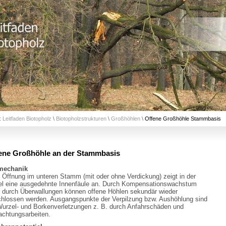
:
Leitfaden Biotopholz
\
Biotopholzstrukturen
\
Großhöhlen
\
Offene Großhöhle Stammbasis
ene Großhöhle an der Stammbasis
mechanik
 Öffnung im unteren Stamm (mit oder ohne Verdickung) zeigt in der
l eine ausgedehnte Innenfäule an. Durch Kompensationswachstum
 durch Überwallungen können offene Höhlen sekundär wieder
hlossen werden. Ausgangspunkte der Verpilzung bzw. Aushöhlung sind
Wurzel- und Borkenverletzungen z. B. durch Anfahrschäden und
chtungsarbeiten.