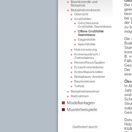
Gefa
Baumkontrolle und
Bei 
Biotopholz
geei
Biotopholzstrukturen
best
Übersicht
bei 
Großhöhlen
der 
Geschlossene
Großhöhle Stammbasis
zu b
mögl
Offene Großhöhle
Stammbasis
Die 
Etagenhöhle
Bode
Spechthöhle
Stan
Holzzersetzung
kons
Kronenausbruch /
B. m
Zwieselabriss
Fäll
Rinnen/Risse/Spalten
Gesa
Ersatzkronenbäume
Der 
Krebs/Maserknollen
eine
Biotopbaum-Anwärter
Öko
Baumveterane
In A
Totholz
Jahr
Biotopholzbewohner
sind
Maßnahmen
Schü
Modellanlagen
Stru
sulp
Musterbeispiele
Gest
Durc
Holz
Gefördert durch:
Klüf